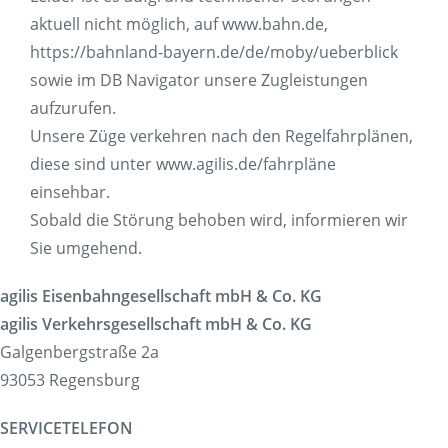
Korridorsanierung
aktuell nicht möglich, auf www.bahn.de,
Baumaßnahmen_RVOF
https://bahnland-bayern.de/de/moby/ueberblick
Tickets
sowie im DB Navigator unsere Zugleistungen
Tickets
aufzurufen.
Verkaufsstellen & Automaten
Unsere Züge verkehren nach den Regelfahrplänen,
Deutschlandticket
diese sind unter www.agilis.de/fahrpläne
Freizeit
einsehbar.
Fahrradmitnahme
Sobald die Störung behoben wird, informieren wir
Ausflüge
Fahrgastmagazin PICO
Sie umgehend.
Gruppenreise
agilis Eisenbahngesellschaft mbH & Co. KG
Service
agilis Verkehrsgesellschaft mbH & Co. KG
Bestellung Infomaterial
Galgenbergstraße 2a
Interaktive Karte
93053 Regensburg
Erhöhtes Beförderungsentgelt
Garantien und Rechte
SERVICETELEFON
Fundsachen