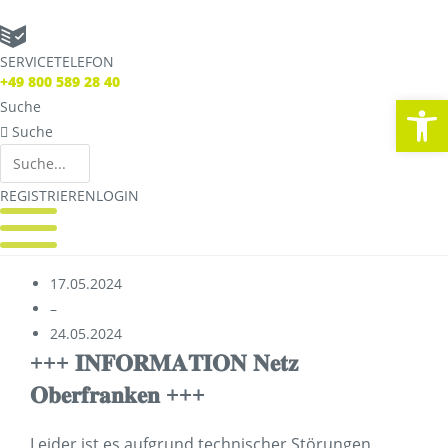
Zum
Inhalt
SERVICETELEFON
springen
SERVICE TELEFON
+49 800 589 28 40
+49 800 589 28 40
We
Suche
Suche
Suche
Suche
REGISTRIEREN
LOGIN
REGISTRIEREN
LOGIN
REGISTRIEREN
LOGIN
17.05.2024
–
Verbindungen
24.05.2024
Streckennetz
+++ 𝐈𝐍𝐅𝐎𝐑𝐌𝐀𝐓𝐈𝐎𝐍 𝐍𝐞𝐭𝐳
Fahrpläne
𝐎𝐛𝐞𝐫𝐟𝐫𝐚𝐧𝐤𝐞𝐧 +++
Abweichungen
Live Verbindungscheck
Leider ist es aufgrund technischer Störungen