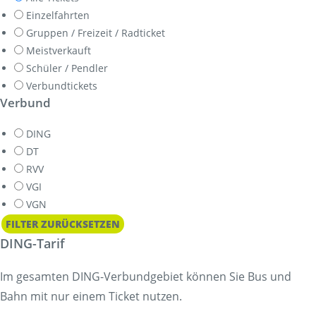
Einzelfahrten
Gruppen / Freizeit / Radticket
Meistverkauft
Schüler / Pendler
Verbundtickets
Verbund
DING
DT
RVV
VGI
VGN
FILTER ZURÜCKSETZEN
DING-Tarif
Im gesamten DING-Verbundgebiet können Sie Bus und
Bahn mit nur einem Ticket nutzen.