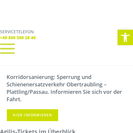
We
SERVICETELEFON
SERVICE TELEFON
+49 800 589 28 40
+49 800 589 28 40
REGISTRIEREN
LOGIN
Korridorsanierung: Sperrung und
Verbindungen
Schienenersatzverkehr Obertraubling –
Tickets
Freizeit
Plattling/Passau. Informieren Sie sich vor der
Service
Fahrt.
Unternehmen
HIER INFORMIEREN
Agilis-Tickets im Überblick