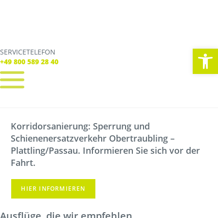
We
SERVICETELEFON
SERVICE TELEFON
+49 800 589 28 40
+49 800 589 28 40
REGISTRIEREN
LOGIN
Korridorsanierung: Sperrung und
Verbindungen
Schienenersatzverkehr Obertraubling –
Tickets
Freizeit
Plattling/Passau. Informieren Sie sich vor der
Service
Fahrt.
Unternehmen
HIER INFORMIEREN
Ausflüge, die wir empfehlen.