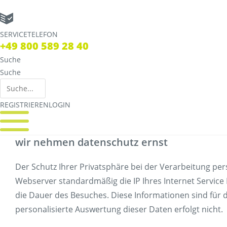
Zum
Inhalt
springen
SERVICETELEFON
SERVICE TELEFON
+49 800 589 28 40
+49 800 589 28 40
Suche
Suche
Suche
Suche
REGISTRIEREN
LOGIN
REGISTRIEREN
LOGIN
wir nehmen datenschutz ernst
REGISTRIEREN
LOGIN
Der Schutz Ihrer Privatsphäre bei der Verarbeitung per
Verbindungen
Tickets
Webserver standardmäßig die IP Ihres Internet Service 
Streckennetz
Tickets
die Dauer des Besuches. Diese Informationen sind für 
Fahrpläne
Verkaufsstellen 
personalisierte Auswertung dieser Daten erfolgt nicht.
Abweichungen
Deutschlandticket
Live Verbindungscheck