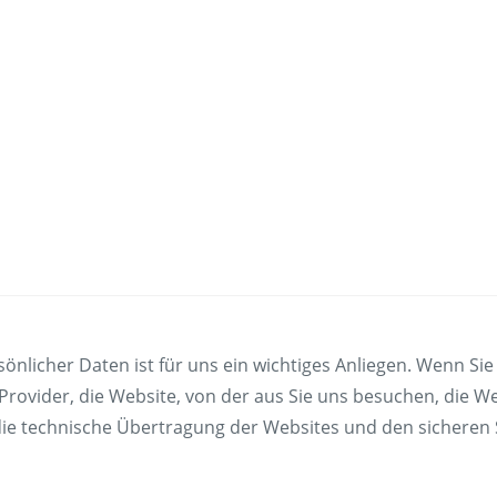
sönlicher Daten ist für uns ein wichtiges Anliegen. Wenn S
Freizeit
Service
Provider, die Website, von der aus Sie uns besuchen, die 
Fahrradmitnahme
Bestel
die technische Übertragung der Websites und den sicheren S
& Automaten
Ausflüge
Intera
Fahrgastmagazin PICO
Erhöh
Gruppenreise
Garan