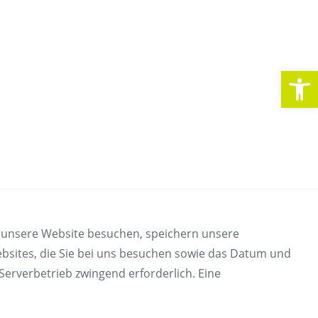
Werkzeugleiste öffnen
ie unsere Website besuchen, speichern unsere
Unternehmen
Websites, die Sie bei uns besuchen sowie das Datum und
lung Infomaterial
Über uns
erverbetrieb zwingend erforderlich. Eine
ktive Karte
Karriere
tes Beförderungsentgelt
Spendenwettbewerb
tien und Rechte
News