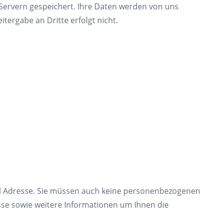
Servern gespeichert. Ihre Daten werden von uns
achen
Presse
tergabe an Dritte erfolgt nicht.
erklärt
Umwelt & Nachhaltigkeit
Kontakt Fahrgäste
il Adresse. Sie müssen auch keine personenbezogenen
se sowie weitere Informationen um Ihnen die