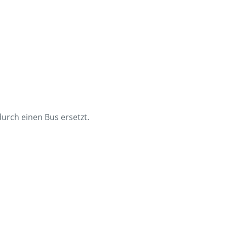
en
Presse
rt
Umwelt & Nachhaltigkeit
Kontakt Fahrgäste
durch einen Bus ersetzt.