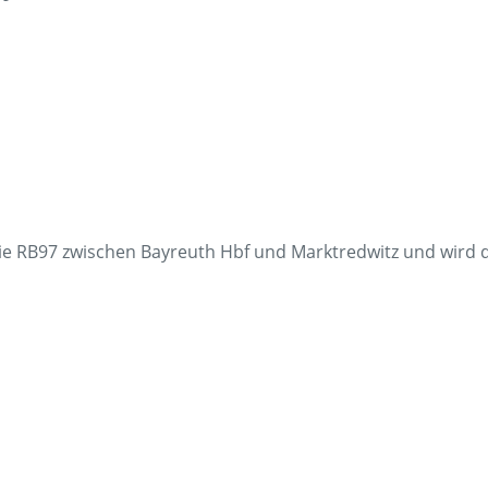
Fundsach
Zügig erklä
FAQ
 Linie RB97 zwischen Bayreuth Hbf und Marktredwitz und wird 