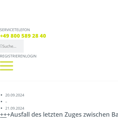
SERVICETELEFON
SERVICE TELEFON
+49 800 589 28 40
+49 800 589 28 40
REGISTRIEREN
LOGIN
REGISTRIEREN
LOGIN
Verbindungen
Tickets
Streckennetz
Tickets
Fahrpläne
Verkaufsstellen & Aut
20.09.2024
–
Abweichungen
Deutschlandticket
21.09.2024
+++Ausfall des letzten Zuges zwischen 
Live Verbindungscheck