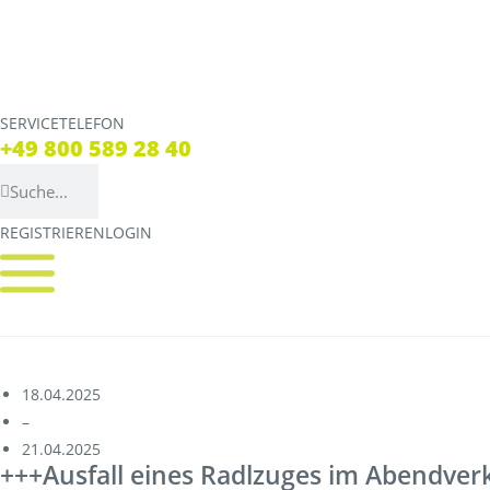
SERVICETELEFON
SERVICE TELEFON
+49 800 589 28 40
+49 800 589 28 40
REGISTRIEREN
LOGIN
REGISTRIEREN
LOGIN
Verbindungen
Tickets
Streckennetz
Tickets
Fahrpläne
Verkaufsstellen & Aut
18.04.2025
–
Abweichungen
Deutschlandticket
21.04.2025
+++Ausfall eines Radlzuges im Abendverk
Live Verbindungscheck