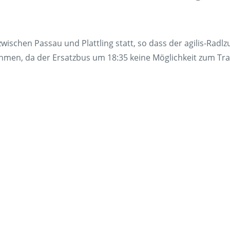
Fundsach
Zügig erklä
ischen Passau und Plattling statt, so dass der agilis-Radl
FAQ
men, da der Ersatzbus um 18:35 keine Möglichkeit zum Tran