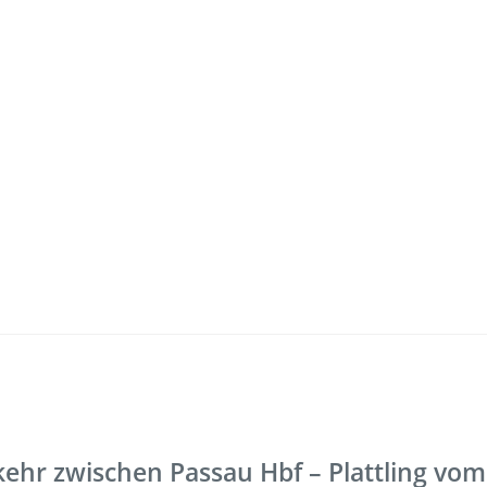
Freizeit
Service
Fahrradmitnahme
Bestellung
omaten
Ausflüge
Interaktiv
Fahrgastmagazin PICO
Erhöhtes B
ehr zwischen Passau Hbf – Plattling vom
Gruppenreise
Garantien