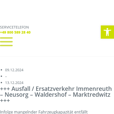
We
SERVICETELEFON
SERVICE TELEFON
+49 800 589 28 40
+49 800 589 28 40
REGISTRIEREN
LOGIN
Verbindungen
09.12.2024
Tickets
–
Freizeit
13.12.2024
Service
+++ Ausfall / Ersatzverkehr Immenreuth
Unternehmen
– Neusorg – Waldershof – Marktredwitz
+++
Infolge mangelnder Fahrzeugkapazität entfällt