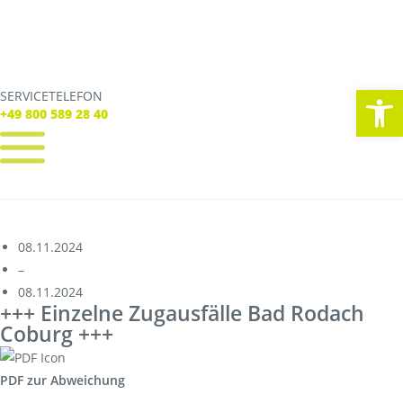
We
SERVICETELEFON
SERVICE TELEFON
+49 800 589 28 40
+49 800 589 28 40
REGISTRIEREN
LOGIN
Verbindungen
08.11.2024
Tickets
–
Freizeit
08.11.2024
Service
+++ Einzelne Zugausfälle Bad Rodach
Unternehmen
Coburg +++
PDF zur Abweichung