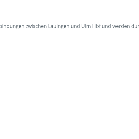
Fundsach
Zügig erklä
 Verbindungen zwischen Lauingen und Ulm Hbf und werden dur
FAQ