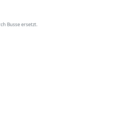
en
Presse
rt
Umwelt & Nachhaltigkeit
ch Busse ersetzt.
Kontakt Fahrgäste