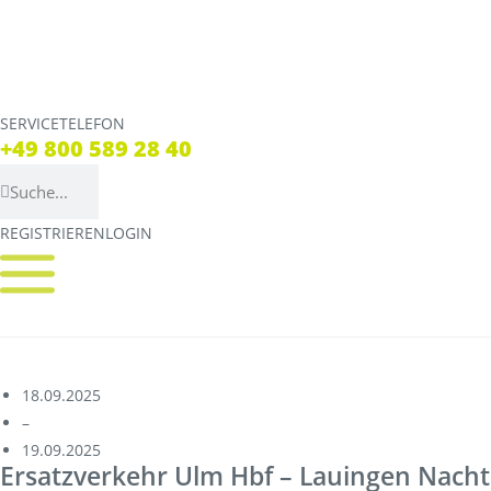
SERVICETELEFON
SERVICE TELEFON
+49 800 589 28 40
+49 800 589 28 40
REGISTRIEREN
LOGIN
REGISTRIEREN
LOGIN
Verbindungen
Tickets
Streckennetz
Tickets
Fahrpläne
Verkaufsstellen & Aut
18.09.2025
–
Abweichungen
Deutschlandticket
19.09.2025
Ersatzverkehr Ulm Hbf – Lauingen Nacht
Live Verbindungscheck