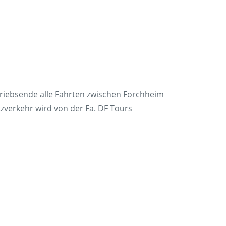
en
Presse
rt
Umwelt & Nachhaltigkeit
Kontakt Fahrgäste
triebsende alle Fahrten zwischen Forchheim
zverkehr wird von der Fa. DF Tours