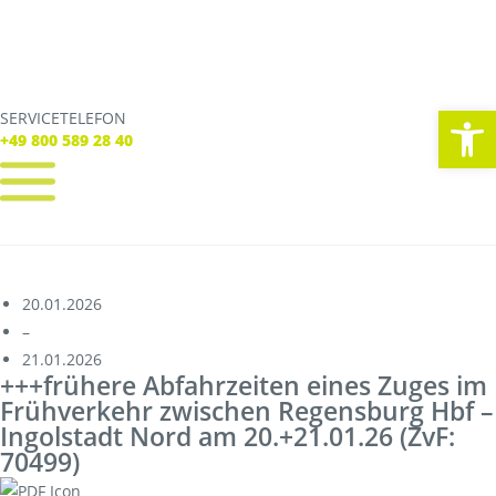
We
SERVICETELEFON
SERVICE TELEFON
+49 800 589 28 40
+49 800 589 28 40
REGISTRIEREN
LOGIN
Verbindungen
20.01.2026
Tickets
–
Freizeit
21.01.2026
Service
+++frühere Abfahrzeiten eines Zuges im
Unternehmen
Frühverkehr zwischen Regensburg Hbf –
Ingolstadt Nord am 20.+21.01.26 (ZvF:
70499)