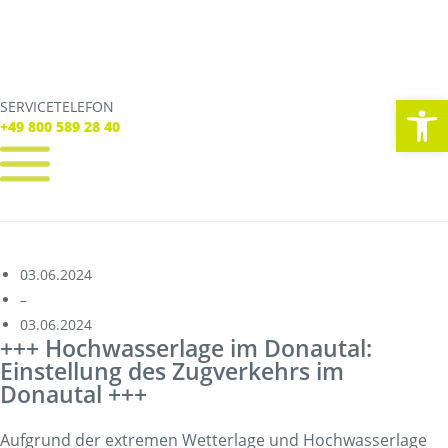
We
SERVICETELEFON
SERVICE TELEFON
+49 800 589 28 40
+49 800 589 28 40
REGISTRIEREN
LOGIN
Verbindungen
03.06.2024
Streckennetz
–
03.06.2024
Fahrpläne
+++ Hochwasserlage im Donautal:
Abweichungen
Einstellung des Zugverkehrs im
Live Verbindungscheck
Donautal +++
Korridorsanierung
Baumaßnahmen_RVOF
Aufgrund der extremen Wetterlage und Hochwasserlage