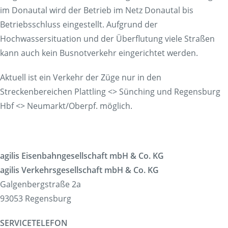
Tickets
im Donautal wird der Betrieb im Netz Donautal bis
Tickets
Betriebsschluss eingestellt. Aufgrund der
Verkaufsstellen & Automaten
Hochwassersituation und der Überflutung viele Straßen
Deutschlandticket
kann auch kein Busnotverkehr eingerichtet werden.
Freizeit
Fahrradmitnahme
Aktuell ist ein Verkehr der Züge nur in den
Ausflüge
Streckenbereichen Plattling <> Sünching und Regensburg
Fahrgastmagazin PICO
Hbf <> Neumarkt/Oberpf. möglich.
Gruppenreise
Service
Bestellung Infomaterial
Interaktive Karte
agilis Eisenbahngesellschaft mbH & Co. KG
Erhöhtes Beförderungsentgelt
agilis Verkehrsgesellschaft mbH & Co. KG
Garantien und Rechte
Galgenbergstraße 2a
Fundsachen
93053 Regensburg
Zügig erklärt
SERVICETELEFON
FAQ