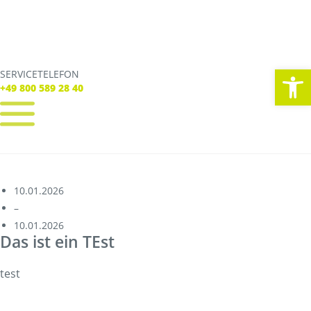
We
SERVICETELEFON
SERVICE TELEFON
+49 800 589 28 40
+49 800 589 28 40
REGISTRIEREN
LOGIN
Verbindungen
10.01.2026
Tickets
–
Freizeit
10.01.2026
Service
Das ist ein TEst
Unternehmen
test