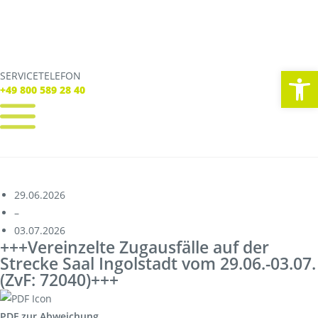
We
SERVICETELEFON
SERVICE TELEFON
+49 800 589 28 40
+49 800 589 28 40
REGISTRIEREN
LOGIN
Verbindungen
29.06.2026
Tickets
–
Freizeit
03.07.2026
Service
+++Vereinzelte Zugausfälle auf der
Unternehmen
Strecke Saal Ingolstadt vom 29.06.-03.07.
(ZvF: 72040)+++
PDF zur Abweichung