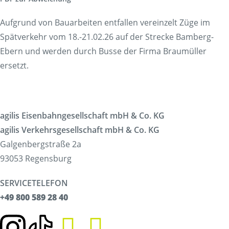
Tickets
Tickets
Aufgrund von Bauarbeiten entfallen vereinzelt Züge im
Verkaufsstellen & Automaten
Spätverkehr vom 18.-21.02.26 auf der Strecke Bamberg-
Deutschlandticket
Ebern und werden durch Busse der Firma Braumüller
Freizeit
ersetzt.
Fahrradmitnahme
Ausflüge
Fahrgastmagazin PICO
agilis Eisenbahngesellschaft mbH & Co. KG
Gruppenreise
Service
agilis Verkehrsgesellschaft mbH & Co. KG
Bestellung Infomaterial
Galgenbergstraße 2a
Interaktive Karte
93053 Regensburg
Erhöhtes Beförderungsentgelt
SERVICETELEFON
Garantien und Rechte
+49 800 589 28 40
Fundsachen
Zügig erklärt
FAQ