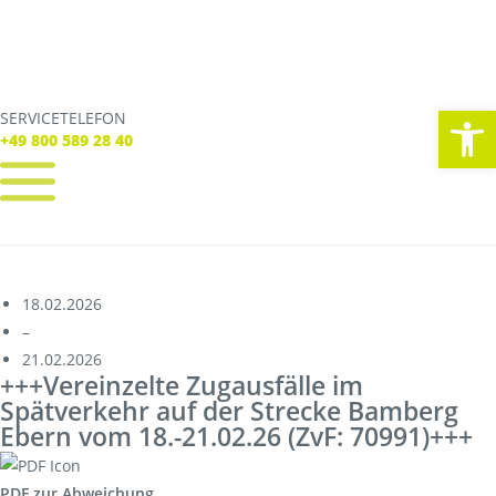
We
SERVICETELEFON
SERVICE TELEFON
+49 800 589 28 40
+49 800 589 28 40
REGISTRIEREN
LOGIN
Verbindungen
18.02.2026
Streckennetz
–
21.02.2026
Fahrpläne
+++Vereinzelte Zugausfälle im
Abweichungen
Spätverkehr auf der Strecke Bamberg
Live Verbindungscheck
Ebern vom 18.-21.02.26 (ZvF: 70991)+++
Korridorsanierung
Baumaßnahmen_RVOF
PDF zur Abweichung