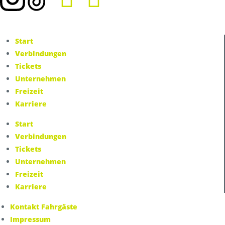
Unternehmen
Über uns
Karriere
Start
Spendenwettbewerb
Verbindungen
News
Tickets
Presse
Unternehmen
Umwelt & Nachhaltigkeit
Freizeit
Kontakt Fahrgäste
Karriere
Start
Verbindungen
Tickets
Unternehmen
Freizeit
Karriere
Kontakt Fahrgäste
Impressum