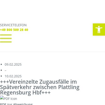
We
SERVICETELEFON
SERVICE TELEFON
+49 800 589 28 40
+49 800 589 28 40
REGISTRIEREN
LOGIN
Verbindungen
09.02.2025
Tickets
–
Freizeit
10.02.2025
Service
+++Vereinzelte Zugausfälle im
Unternehmen
Spätverkehr zwischen Plattling
Regensburg Hbf+++
PDF zur Abweichung