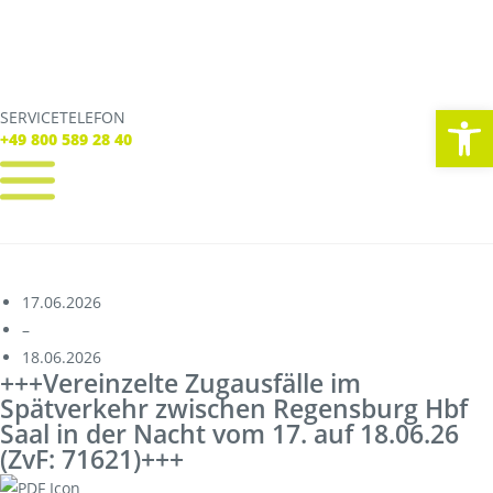
We
SERVICETELEFON
SERVICE TELEFON
+49 800 589 28 40
+49 800 589 28 40
REGISTRIEREN
LOGIN
Verbindungen
17.06.2026
Tickets
–
Freizeit
18.06.2026
Service
+++Vereinzelte Zugausfälle im
Unternehmen
Spätverkehr zwischen Regensburg Hbf
Saal in der Nacht vom 17. auf 18.06.26
(ZvF: 71621)+++