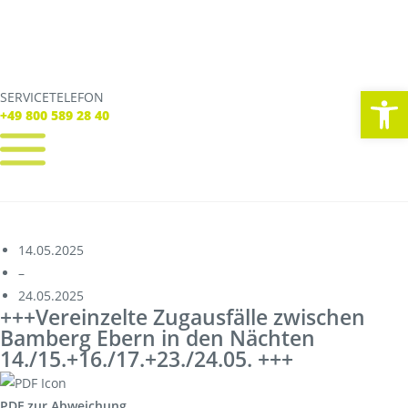
We
SERVICETELEFON
SERVICE TELEFON
+49 800 589 28 40
+49 800 589 28 40
REGISTRIEREN
LOGIN
Verbindungen
14.05.2025
Tickets
–
Freizeit
24.05.2025
Service
+++Vereinzelte Zugausfälle zwischen
Unternehmen
Bamberg Ebern in den Nächten
14./15.+16./17.+23./24.05. +++
PDF zur Abweichung