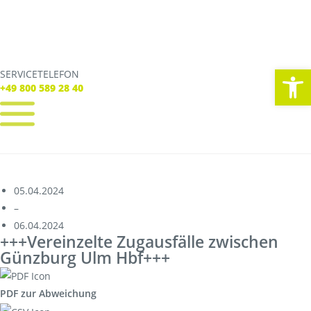
We
SERVICETELEFON
SERVICE TELEFON
+49 800 589 28 40
+49 800 589 28 40
REGISTRIEREN
LOGIN
Verbindungen
05.04.2024
Tickets
–
Freizeit
06.04.2024
Service
+++Vereinzelte Zugausfälle zwischen
Unternehmen
Günzburg Ulm Hbf+++
PDF zur Abweichung