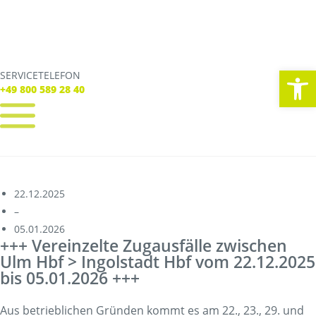
We
SERVICETELEFON
SERVICE TELEFON
+49 800 589 28 40
+49 800 589 28 40
REGISTRIEREN
LOGIN
Verbindungen
22.12.2025
Tickets
–
Freizeit
05.01.2026
Service
+++ Vereinzelte Zugausfälle zwischen
Unternehmen
Ulm Hbf > Ingolstadt Hbf vom 22.12.2025
bis 05.01.2026 +++
Aus betrieblichen Gründen kommt es am 22., 23., 29. und