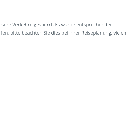
en
Presse
rt
Umwelt & Nachhaltigkeit
nsere Verkehre gesperrt. Es wurde entsprechender
Kontakt Fahrgäste
en, bitte beachten Sie dies bei Ihrer Reiseplanung, vielen