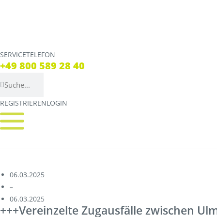
SERVICETELEFON
SERVICE TELEFON
+49 800 589 28 40
+49 800 589 28 40
REGISTRIEREN
LOGIN
REGISTRIEREN
LOGIN
Verbindungen
Tickets
Streckennetz
Tickets
Fahrpläne
Verkaufsstellen & Aut
06.03.2025
–
Abweichungen
Deutschlandticket
06.03.2025
+++Vereinzelte Zugausfälle zwischen Ul
Live Verbindungscheck