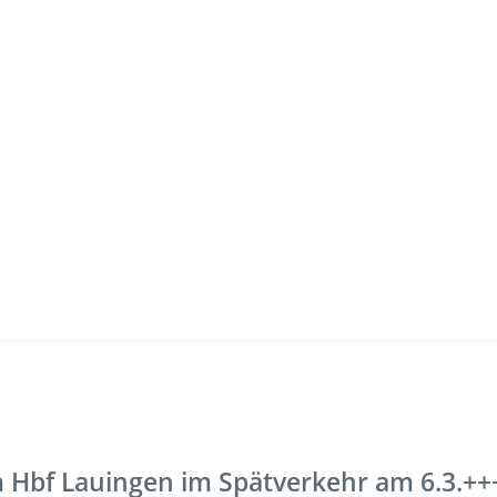
Freizeit
Service
Fahrradmitnahme
Bestellung
omaten
Ausflüge
Interaktiv
Fahrgastmagazin PICO
Erhöhtes B
m Hbf Lauingen im Spätverkehr am 6.3.++
Gruppenreise
Garantien