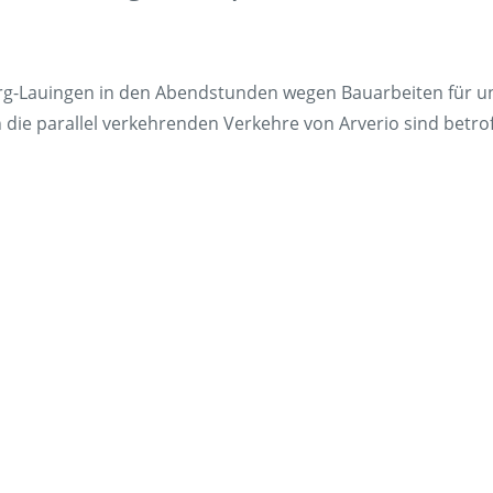
Fundsach
Zügig erklä
rg-Lauingen in den Abendstunden wegen Bauarbeiten für u
FAQ
 die parallel verkehrenden Verkehre von Arverio sind betroff