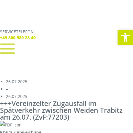
We
SERVICETELEFON
SERVICE TELEFON
+49 800 589 28 40
+49 800 589 28 40
REGISTRIEREN
LOGIN
Verbindungen
26.07.2025
Tickets
–
Freizeit
26.07.2025
Service
+++Vereinzelter Zugausfall im
Unternehmen
Spätverkehr zwischen Weiden Trabitz
am 26.07. (ZvF:77203)
PDF zur Abweichung