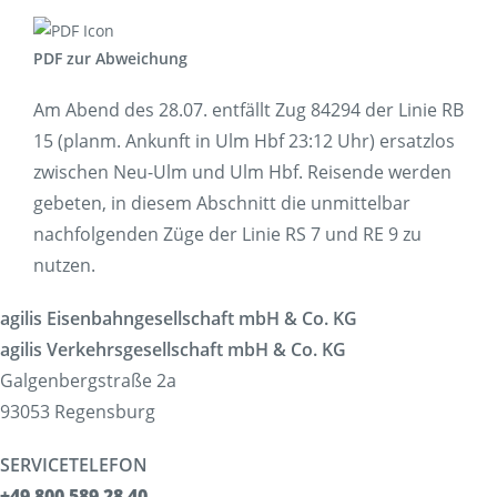
Korridorsanierung
Baumaßnahmen_RVOF
PDF zur Abweichung
Tickets
Tickets
Am Abend des 28.07. entfällt Zug 84294 der Linie RB
Verkaufsstellen & Automaten
15 (planm. Ankunft in Ulm Hbf 23:12 Uhr) ersatzlos
Deutschlandticket
zwischen Neu-Ulm und Ulm Hbf. Reisende werden
Freizeit
gebeten, in diesem Abschnitt die unmittelbar
Fahrradmitnahme
nachfolgenden Züge der Linie RS 7 und RE 9 zu
Ausflüge
nutzen.
Fahrgastmagazin PICO
Gruppenreise
agilis Eisenbahngesellschaft mbH & Co. KG
Service
agilis Verkehrsgesellschaft mbH & Co. KG
Bestellung Infomaterial
Galgenbergstraße 2a
Interaktive Karte
93053 Regensburg
Erhöhtes Beförderungsentgelt
Garantien und Rechte
SERVICETELEFON
Fundsachen
+49 800 589 28 40