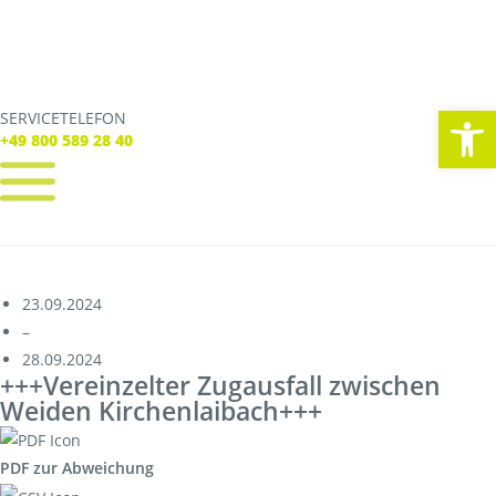
We
SERVICETELEFON
SERVICE TELEFON
+49 800 589 28 40
+49 800 589 28 40
REGISTRIEREN
LOGIN
Verbindungen
23.09.2024
Tickets
–
Freizeit
28.09.2024
Service
+++Vereinzelter Zugausfall zwischen
Unternehmen
Weiden Kirchenlaibach+++
PDF zur Abweichung