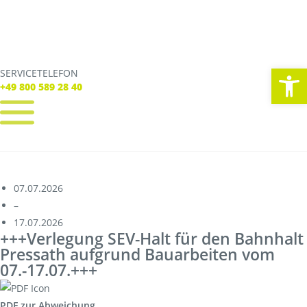
We
SERVICETELEFON
SERVICE TELEFON
+49 800 589 28 40
+49 800 589 28 40
REGISTRIEREN
LOGIN
Verbindungen
07.07.2026
Tickets
–
Freizeit
17.07.2026
Service
+++Verlegung SEV-Halt für den Bahnhalt
Unternehmen
Pressath aufgrund Bauarbeiten vom
07.-17.07.+++
PDF zur Abweichung