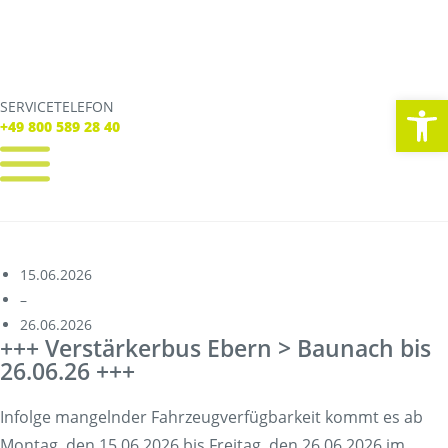
We
SERVICETELEFON
SERVICE TELEFON
+49 800 589 28 40
+49 800 589 28 40
REGISTRIEREN
LOGIN
Verbindungen
15.06.2026
Tickets
–
Freizeit
26.06.2026
Service
+++ Verstärkerbus Ebern > Baunach bis
Unternehmen
26.06.26 +++
Infolge mangelnder Fahrzeugverfügbarkeit kommt es ab
Montag, den 15.06.2026 bis Freitag, den 26.06.2026 im