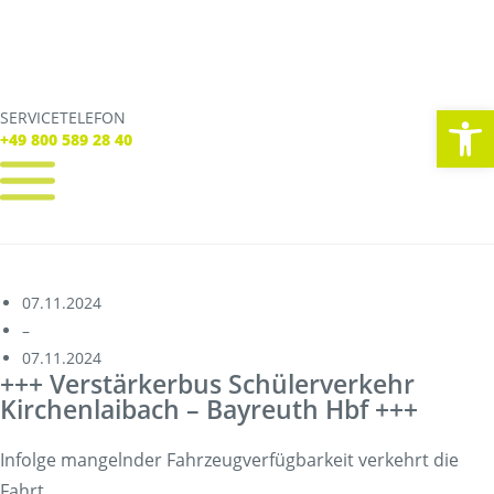
We
SERVICETELEFON
SERVICE TELEFON
+49 800 589 28 40
+49 800 589 28 40
REGISTRIEREN
LOGIN
Verbindungen
07.11.2024
Tickets
–
Freizeit
07.11.2024
Service
+++ Verstärkerbus Schülerverkehr
Unternehmen
Kirchenlaibach – Bayreuth Hbf +++
Infolge mangelnder Fahrzeugverfügbarkeit verkehrt die
Fahrt