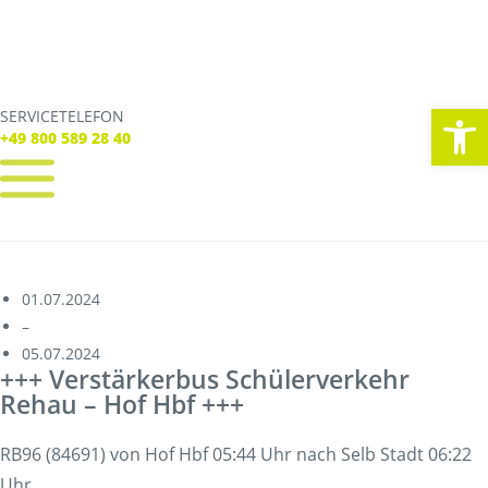
We
SERVICETELEFON
SERVICE TELEFON
+49 800 589 28 40
+49 800 589 28 40
REGISTRIEREN
LOGIN
Verbindungen
01.07.2024
Tickets
–
Freizeit
05.07.2024
Service
+++ Verstärkerbus Schülerverkehr
Unternehmen
Rehau – Hof Hbf +++
RB96 (84691) von Hof Hbf 05:44 Uhr nach Selb Stadt 06:22
Uhr