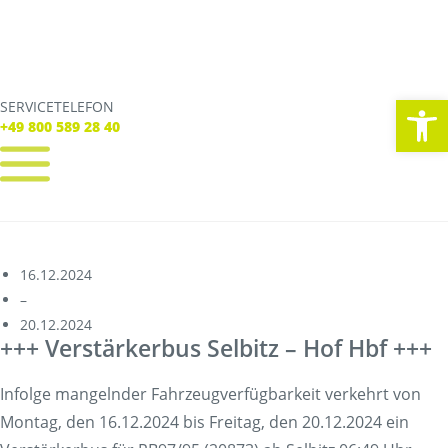
We
SERVICETELEFON
SERVICE TELEFON
+49 800 589 28 40
+49 800 589 28 40
REGISTRIEREN
LOGIN
Verbindungen
16.12.2024
Tickets
–
Freizeit
20.12.2024
Service
+++ Verstärkerbus Selbitz – Hof Hbf +++
Unternehmen
Infolge mangelnder Fahrzeugverfügbarkeit verkehrt von
Montag, den 16.12.2024 bis Freitag, den 20.12.2024 ein