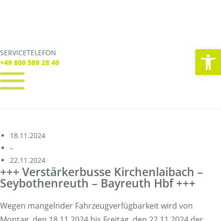
We
SERVICETELEFON
SERVICE TELEFON
+49 800 589 28 40
+49 800 589 28 40
REGISTRIEREN
LOGIN
Verbindungen
18.11.2024
Tickets
–
Freizeit
22.11.2024
Service
+++ Verstärkerbusse Kirchenlaibach –
Unternehmen
Seybothenreuth – Bayreuth Hbf +++
Wegen mangelnder Fahrzeugverfügbarkeit wird von
Montag, den 18.11.2024 bis Freitag, den 22.11.2024 der