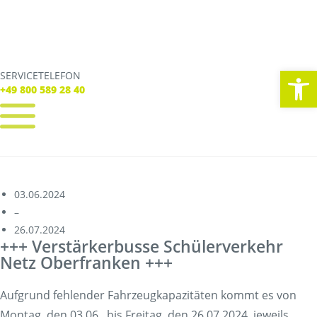
We
SERVICETELEFON
SERVICE TELEFON
+49 800 589 28 40
+49 800 589 28 40
REGISTRIEREN
LOGIN
Verbindungen
03.06.2024
Tickets
–
Freizeit
26.07.2024
Service
+++ Verstärkerbusse Schülerverkehr
Unternehmen
Netz Oberfranken +++
Aufgrund fehlender Fahrzeugkapazitäten kommt es von
Montag, den 03.06., bis Freitag, den 26.07.2024, jeweils