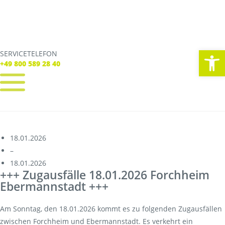
We
SERVICETELEFON
SERVICE TELEFON
+49 800 589 28 40
+49 800 589 28 40
REGISTRIEREN
LOGIN
Verbindungen
18.01.2026
Tickets
–
Freizeit
18.01.2026
Service
+++ Zugausfälle 18.01.2026 Forchheim
Unternehmen
Ebermannstadt +++
Am Sonntag, den 18.01.2026 kommt es zu folgenden Zugausfällen
zwischen Forchheim und Ebermannstadt. Es verkehrt ein