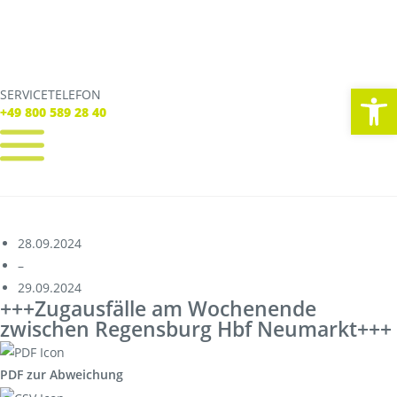
We
SERVICETELEFON
SERVICE TELEFON
+49 800 589 28 40
+49 800 589 28 40
REGISTRIEREN
LOGIN
Verbindungen
28.09.2024
Tickets
–
Freizeit
29.09.2024
Service
+++Zugausfälle am Wochenende
Unternehmen
zwischen Regensburg Hbf Neumarkt+++
PDF zur Abweichung