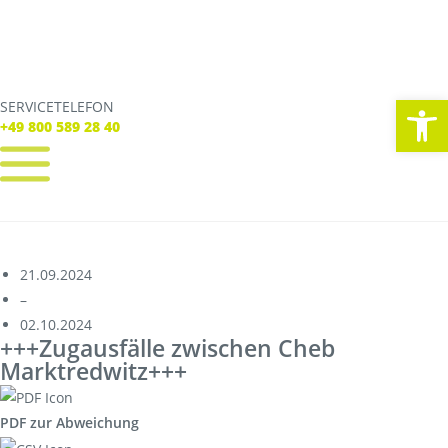
We
SERVICETELEFON
SERVICE TELEFON
+49 800 589 28 40
+49 800 589 28 40
REGISTRIEREN
LOGIN
Verbindungen
21.09.2024
Tickets
–
Freizeit
02.10.2024
Service
+++Zugausfälle zwischen Cheb
Unternehmen
Marktredwitz+++
PDF zur Abweichung