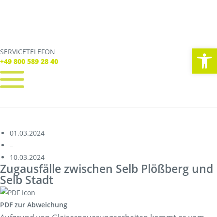
We
SERVICETELEFON
SERVICE TELEFON
+49 800 589 28 40
+49 800 589 28 40
REGISTRIEREN
LOGIN
Verbindungen
01.03.2024
Tickets
–
Freizeit
10.03.2024
Service
Zugausfälle zwischen Selb Plößberg und
Unternehmen
Selb Stadt
PDF zur Abweichung