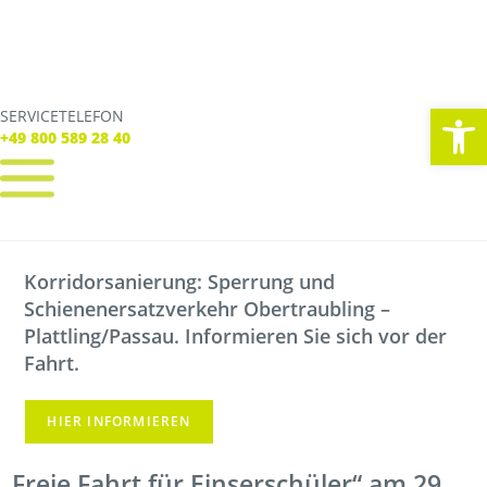
We
SERVICETELEFON
SERVICE TELEFON
+49 800 589 28 40
+49 800 589 28 40
REGISTRIEREN
LOGIN
Korridorsanierung: Sperrung und
Verbindungen
Schienenersatzverkehr Obertraubling –
Tickets
Freizeit
Plattling/Passau. Informieren Sie sich vor der
Service
Fahrt.
Unternehmen
HIER INFORMIEREN
„Freie Fahrt für Einserschüler“ am 29.