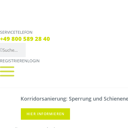
SERVICETELEFON
SERVICE TELEFON
+49 800 589 28 40
+49 800 589 28 40
REGISTRIEREN
LOGIN
REGISTRIEREN
LOGIN
Verbindungen
Tickets
Streckennetz
Tickets
Korridorsanierung: Sperrung und Schienener
Fahrpläne
Verkaufsstellen & Aut
Abweichungen
Deutschlandticket
HIER INFORMIEREN
Live Verbindungscheck