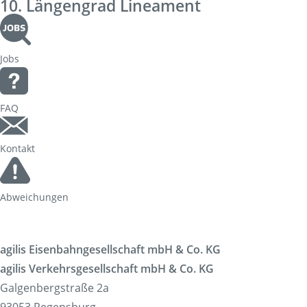
10. Längengrad Lineament
Korridorsanierung
Baumaßnahmen_RVOF
Jobs
FAQ
Kontakt
Abweichungen
agilis Eisenbahngesellschaft mbH & Co. KG
agilis Verkehrsgesellschaft mbH & Co. KG
Galgenbergstraße 2a