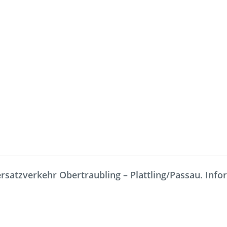
Freizeit
Service
Fahrradmitnahme
Bestellung
satzverkehr Obertraubling – Plattling/Passau. Inform
omaten
Ausflüge
Interaktiv
Fahrgastmagazin PICO
Erhöhtes B
Gruppenreise
Garantien