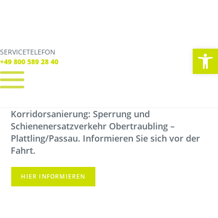
We
SERVICETELEFON
SERVICE TELEFON
+49 800 589 28 40
+49 800 589 28 40
Korridorsanierung: Sperrung und
REGISTRIEREN
LOGIN
Schienenersatzverkehr Obertraubling –
Verbindungen
Plattling/Passau. Informieren Sie sich vor der
Tickets
Freizeit
Fahrt.
Service
Unternehmen
HIER INFORMIEREN