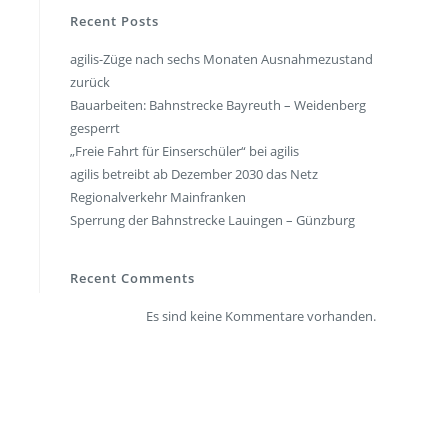
en
Presse
Recent Posts
agilis-Züge nach sechs Monaten Ausnahmezustand
rt
Umwelt & Nachhaltigkeit
zurück
Kontakt Fahrgäste
Bauarbeiten: Bahnstrecke Bayreuth – Weidenberg
gesperrt
„Freie Fahrt für Einserschüler“ bei agilis
agilis betreibt ab Dezember 2030 das Netz
Regionalverkehr Mainfranken
Sperrung der Bahnstrecke Lauingen – Günzburg
Recent Comments
Es sind keine Kommentare vorhanden.