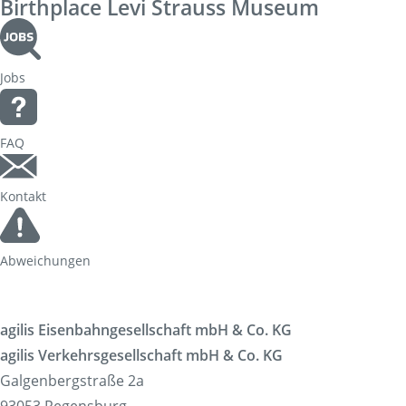
Birthplace Levi Strauss Museum
Korridorsanierung
Baumaßnahmen_RVOF
Jobs
FAQ
Kontakt
Abweichungen
agilis Eisenbahngesellschaft mbH & Co. KG
agilis Verkehrsgesellschaft mbH & Co. KG
Galgenbergstraße 2a