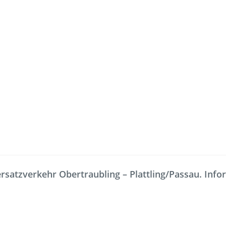
Freizeit
Service
Fahrradmitnahme
Bestellung
satzverkehr Obertraubling – Plattling/Passau. Inform
omaten
Ausflüge
Interaktiv
Fahrgastmagazin PICO
Erhöhtes B
Gruppenreise
Garantien