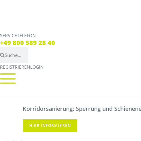
SERVICETELEFON
SERVICE TELEFON
+49 800 589 28 40
+49 800 589 28 40
REGISTRIEREN
LOGIN
REGISTRIEREN
LOGIN
Verbindungen
Tickets
Streckennetz
Tickets
Korridorsanierung: Sperrung und Schienener
Fahrpläne
Verkaufsstellen & Aut
Abweichungen
Deutschlandticket
HIER INFORMIEREN
Live Verbindungscheck