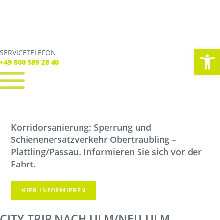
We
SERVICETELEFON
SERVICE TELEFON
+49 800 589 28 40
+49 800 589 28 40
REGISTRIEREN
LOGIN
Korridorsanierung: Sperrung und
Verbindungen
Schienenersatzverkehr Obertraubling –
Tickets
Freizeit
Plattling/Passau. Informieren Sie sich vor der
Service
Fahrt.
Unternehmen
HIER INFORMIEREN
CITY-TRIP NACH ULM/NEU-ULM