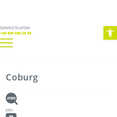
We
SERVICETELEFON
SERVICE TELEFON
+49 800 589 28 40
+49 800 589 28 40
REGISTRIEREN
LOGIN
Verbindungen
Coburg
Tickets
Freizeit
Service
Unternehmen
Jobs