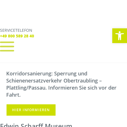
We
SERVICETELEFON
SERVICE TELEFON
+49 800 589 28 40
+49 800 589 28 40
REGISTRIEREN
LOGIN
Korridorsanierung: Sperrung und
Verbindungen
Schienenersatzverkehr Obertraubling –
Tickets
Freizeit
Plattling/Passau. Informieren Sie sich vor der
Service
Fahrt.
Unternehmen
HIER INFORMIEREN
Edwin Scharff Museum