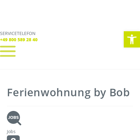
We
SERVICETELEFON
SERVICE TELEFON
+49 800 589 28 40
+49 800 589 28 40
REGISTRIEREN
LOGIN
Verbindungen
Ferienwohnung by Bob
Tickets
Freizeit
Service
Unternehmen
Jobs