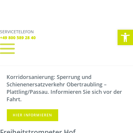
We
SERVICETELEFON
SERVICE TELEFON
+49 800 589 28 40
+49 800 589 28 40
REGISTRIEREN
LOGIN
Korridorsanierung: Sperrung und
Verbindungen
Schienenersatzverkehr Obertraubling –
Tickets
Freizeit
Plattling/Passau. Informieren Sie sich vor der
Service
Fahrt.
Unternehmen
HIER INFORMIEREN
Freiheitstrompeter Hof