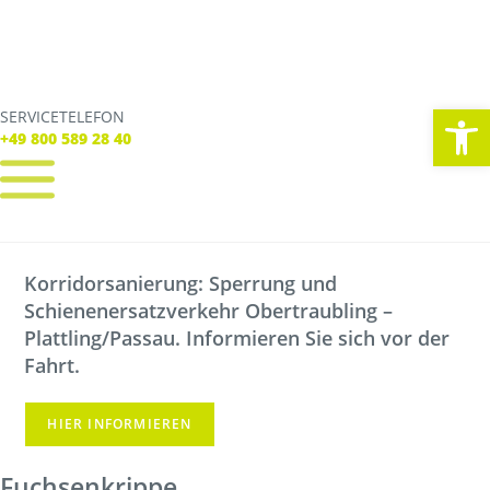
We
SERVICETELEFON
SERVICE TELEFON
+49 800 589 28 40
+49 800 589 28 40
REGISTRIEREN
LOGIN
Korridorsanierung: Sperrung und
Verbindungen
Schienenersatzverkehr Obertraubling –
Tickets
Freizeit
Plattling/Passau. Informieren Sie sich vor der
Service
Fahrt.
Unternehmen
HIER INFORMIEREN
Fuchsenkrippe