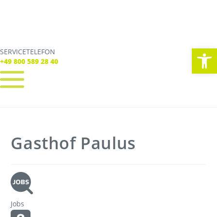
We
SERVICETELEFON
SERVICE TELEFON
+49 800 589 28 40
+49 800 589 28 40
REGISTRIEREN
LOGIN
Verbindungen
Gasthof Paulus
Tickets
Freizeit
Service
Unternehmen
Jobs