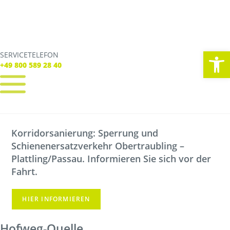
We
SERVICETELEFON
SERVICE TELEFON
+49 800 589 28 40
+49 800 589 28 40
REGISTRIEREN
LOGIN
Korridorsanierung: Sperrung und
Verbindungen
Schienenersatzverkehr Obertraubling –
Tickets
Freizeit
Plattling/Passau. Informieren Sie sich vor der
Service
Fahrt.
Unternehmen
HIER INFORMIEREN
Hofweg-Quelle