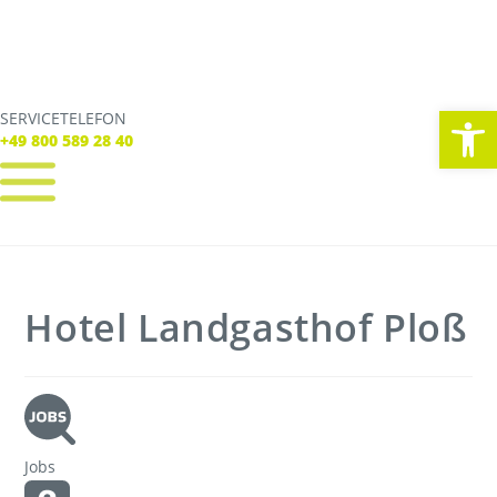
We
SERVICETELEFON
SERVICE TELEFON
+49 800 589 28 40
+49 800 589 28 40
REGISTRIEREN
LOGIN
Verbindungen
Hotel Landgasthof Ploß
Tickets
Freizeit
Service
Unternehmen
Jobs