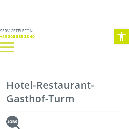
We
SERVICETELEFON
SERVICE TELEFON
+49 800 589 28 40
+49 800 589 28 40
REGISTRIEREN
LOGIN
Verbindungen
Hotel-Restaurant-
Tickets
Freizeit
Service
Gasthof-Turm
Unternehmen